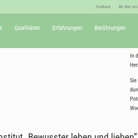
Feedback
Wir über uns
e
Qualitäten
Erfahrungen
Berührungen
In 
Her
Sie
dur
Pot
Woc
stitut „Bewusster leben und lieben“