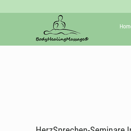
Hom
HerzSprechen-Seminare In