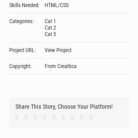
Skills Needed:
HTML/CSS
Categories:
Cat 1
Cat 2
Cat 5
Project URL:
View Project
Copyright:
From Creattica
Share This Story, Choose Your Platform!
Facebook
Twitter
Linkedin
Reddit
Tumblr
Google+
Pinterest
Vk
Email