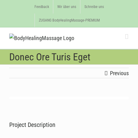
Feedback
Wir über uns
Schreibe uns
ZUGANG BodyHealingMassage-PREMIUM
Donec Ore Turis Eget
Previous
View
Larger
Image
Project Description